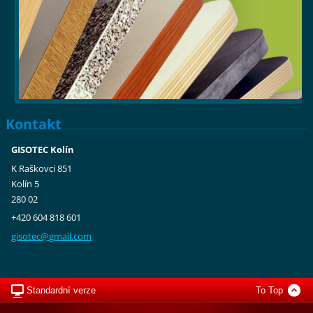
Kontakt
GISOTEC Kolín
K Raškovci 851
Kolín 5
280 02
+420 604 818 601
gisotec@
gmail.co
m
Standardní verze
To Top